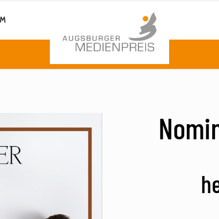
AM
Nomin
h