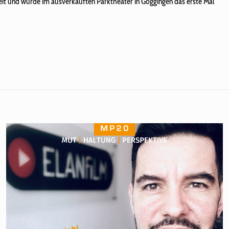
heit und wurde im ausverkauften Parktheater in Göggingen das erste Mal