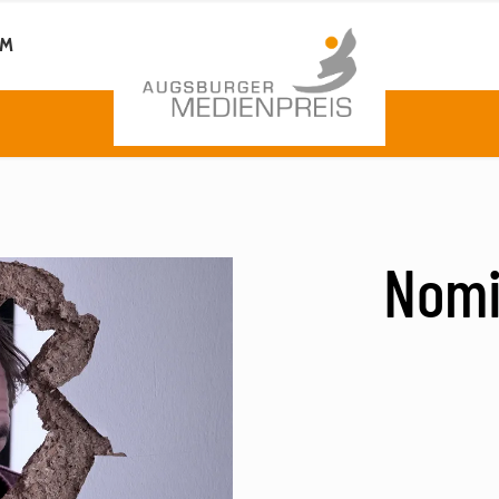
AM
Nomin