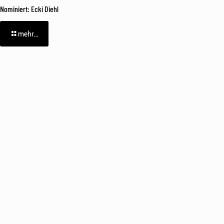
Nominiert: Ecki Diehl
mehr...
Fehler:
Kontaktformular wurde nicht gefunden.