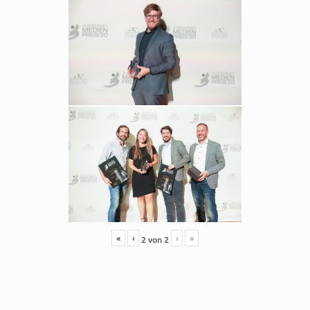
«
‹
›
»
2
von
2
Fehler:
Kontaktformular wurde nicht gefunden.